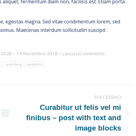
 aliquet, fermentum diam non, facilisis est. Etiam porta
itae, egestas magna. Sed vitae condimentum lorem, sed
imus. Maecenas interdum sollicitudin suscipit.
o 2026
14 Novembre 2018
Lascia un commento
n
gutenberg
wordpress
SUCCESSIVO
Curabitur ut felis vel mi
Prossimo
finibus – post with text and
post:
image blocks