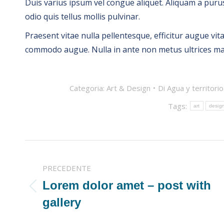
Duis varius ipsum vel congue aliquet. Aliquam a purus
odio quis tellus mollis pulvinar.
Praesent vitae nulla pellentesque, efficitur augue v
commodo augue. Nulla in ante non metus ultrices max
Categoria:
Art & Design
Di
Agua y territori
Tags:
art
desig
NAVIGA
PRECEDENTE
TRA
Lorem dolor amet – post with
Post
gallery
I
precedente: