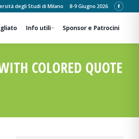
ersità degli Studi di Milano
8-9 Giugno 2026
Faceboo
page
gliato
Info utili
Sponsor e Patrocini
opens
in
new
window
 WITH COLORED QUOTE